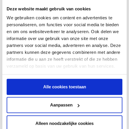
générale progresse activement dans la mise en œuvre
Deze website maakt gebruik van cookies
du plan d’intégration, dont les premières actions sont
We gebruiken cookies om content en advertenties te
déjà en cours.
personaliseren, om functies voor social media te bieden
en om ons websiteverkeer te analyseren. Ook delen we
La Société prévoit de céder le portefeuille de créances
informatie over uw gebruik van onze site met onze
partners voor social media, adverteren en analyse. Deze
de coeo à des investisseurs tiers avant la fin du deuxième
partners kunnen deze gegevens combineren met andere
trimestre 2026, via un accord dit « forward flow » (achats
informatie die u aan ze heeft verstrekt of die ze hebben
récurrents de créances). Au 31 mars 2026, ce portefeuille
verzameld op basis van uw gebruik van hun services.
présentait une valeur nette comptable de plus de 100
millions d’euros. La réalisation de cette cession dépend
des conditions de marché et de la signature de la
Alle cookies toestaan
documentation définitive.
Aanpassen
doValue confirme ses prévisions pour 2026, avec pour
objectifs :
Alleen noodzakelijke cookies