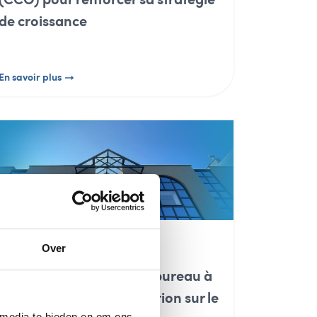
de croissance
En savoir plus
COEO GROUP
Over
coeo ouvre un nouveau bureau à
Gand et renforce sa position sur le
 media te bieden en om ons