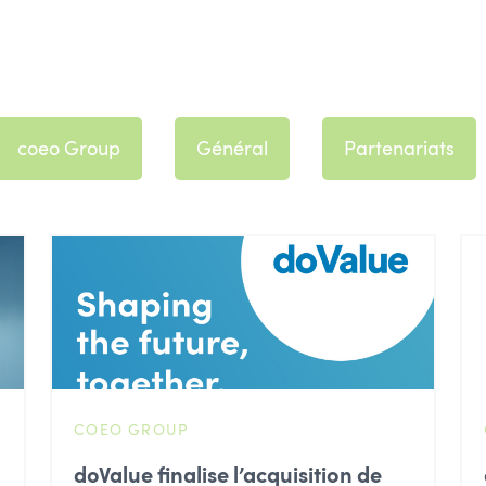
coeo Group
Général
Partenariats
COEO GROUP
doValue finalise l’acquisition de