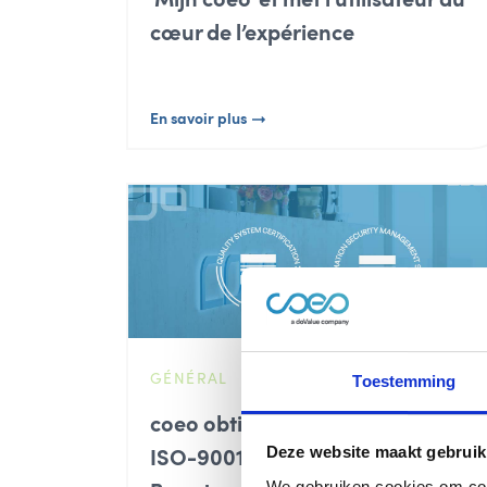
cœur de l’expérience
En savoir plus
GÉNÉRAL
Toestemming
coeo obtient les certifications
Deze website maakt gebruik
ISO-9001 et ISO-27001 aux Pays-
We gebruiken cookies om cont