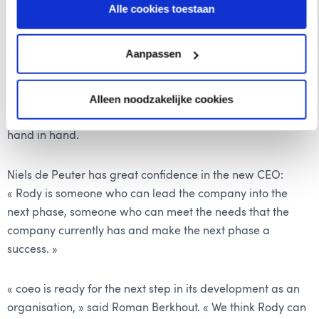
experience, Rody can add a lot to the growth and quality
Alle cookies toestaan
of coeo in the Netherlands. “In the past few years, coeo has
seen tremendous growth. I want to continue that growth
Aanpassen
together with the team without compromising on quality
and professionalism, of course. What I personally find
important is to work in an informal, people-oriented
Alleen noodzakelijke cookies
organisation where hard work and a sense of humour go
hand in hand.
Niels de Peuter has great confidence in the new CEO:
« Rody is someone who can lead the company into the
next phase, someone who can meet the needs that the
company currently has and make the next phase a
success. »
« coeo is ready for the next step in its development as an
organisation, » said Roman Berkhout. « We think Rody can