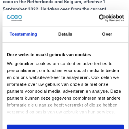
coeo in the Netherlands and Belgium, effective 1
September 2022. He takes over from the current
executives, Niels de Peuter (CEO) and Roman Berkhout
(CCO). They are leaving the Company as of 1 November
2022.
Toestemming
Details
Over
Since its establishment 15 years ago, coeo (formerly CIB)
Deze website maakt gebruik van cookies
has become a leading player in the Dutch and European
credit management market. The ambition of coeo is to be
We gebruiken cookies om content en advertenties te
and remain one of the most innovative credit management
personaliseren, om functies voor social media te bieden
en om ons websiteverkeer te analyseren. Ook delen we
partners in Europe, based on operational excellence. With
informatie over uw gebruik van onze site met onze
his expertise, Rody Overwater is the perfect candidate to
partners voor social media, adverteren en analyse. Deze
take coeo to the next level.
partners kunnen deze gegevens combineren met andere
informatie die u aan ze heeft verstrekt of die ze hebben
Rody Overwater has been active within the credit
verzameld op basis van uw gebruik van hun services.
management industry since 2010. Previously, Rody served
as Director of Operations Benelux at Intrum. Based on his