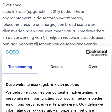
Over coeo
coeo Inkasso (opgericht in 2010) bedient haar
opdrachtgevers in de sectoren e-commerce,
telecommunicatie en energie, een breed scala aan
dienstverleningen aan. Met meer dan 300 medewerkers
en de verwerking van 1,5 miljoen nieuwe incassodossiers
per jaar, behoort zij tot een van de toonaangevende
incasso bedrijven in de DACH-regio. In februari 2018
verwierf Waterland een meerderheidsbelang in het bedrijf
en in het volgende jaar breidde coeo zich uit naar de
Toestemming
Details
Over
Oostenrijkse markt door de overname van KNP Financial
Services. Met CIB kan coeo nu de Benelux-markt betreden,
terwijl CIB profiteert van toegang tot een solide, breed
Deze website maakt gebruik van cookies
reikend netwerk.
We gebruiken cookies om content en advertenties te
personaliseren, om functies voor social media te bieden
Over CIB
en om ons websiteverkeer te analyseren. Ook delen we
Centraal Invorderings Bureau (CIB) is een innovatieve
informatie over uw gebruik van onze site met onze