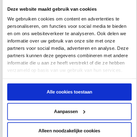
coeo is experiencing on a European level.
Deze website maakt gebruik van cookies
We gebruiken cookies om content en advertenties te
With a branch office in Belgium, coeo will be able to better
personaliseren, om functies voor social media te bieden
align its services to local needs from its own social and
en om ons websiteverkeer te analyseren. Ook delen we
cultural environment. coeo clients will also benefit from
informatie over uw gebruik van onze site met onze
operational efficiency advantages. Nikolaas De Donder
partners voor social media, adverteren en analyse. Deze
partners kunnen deze gegevens combineren met andere
(former branch manager) will manage and further assist
informatie die u aan ze heeft verstrekt of die ze hebben
the operational team.
verzameld op basis van uw gebruik van hun services.
The new coeo office in Zaventem will be a service centre
for a team of 12 employees. In the autumn of 2021, coeo
Alle cookies toestaan
expects to expand with local sales and marketing.
Aanpassen
“Thanks to the opening of an office in Belgium, coeo can
serve Belgian clients much better. The local colleagues
speak the language and feel at home in the socio-cultural
Alleen noodzakelijke cookies