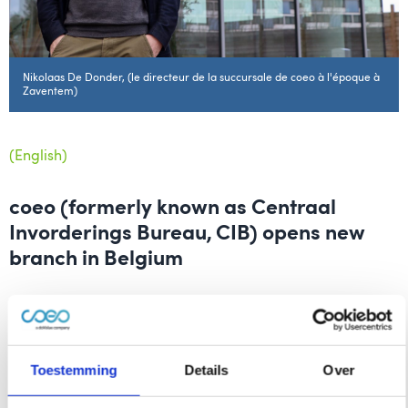
Nikolaas De Donder, (le directeur de la succursale de coeo à l'époque à
Zaventem)
(English)
coeo (formerly known as Centraal
Invorderings Bureau, CIB) opens new
branch in Belgium
Rotterdam, 1 March 2021 – coeo (formerly known as
Centraal Invorderings Bureau, CIB) is crossing the border
into Belgium and officially opens its office in Zaventem
Toestemming
Details
Over
(Brussels) today. The opening of a second office is the
result of the growth that debt collection organisation