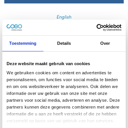
English
coeo achieves Socially
Responsible Debt
Toestemming
Details
Over
Collection (SVI)
Deze website maakt gebruik van cookies
certification
We gebruiken cookies om content en advertenties te
personaliseren, om functies voor social media te bieden
en om ons websiteverkeer te analyseren. Ook delen we
informatie over uw gebruik van onze site met onze
Ghent, April 2026 – coeo has obtained the
Socially
partners voor social media, adverteren en analyse. Deze
Responsible Debt Collection (SVI) certification
. Although
partners kunnen deze gegevens combineren met andere
this certification originates from the Netherlands, its
informatie die u aan ze heeft verstrekt of die ze hebben
impact extends beyond national borders. Within the
verzameld op basis van uw gebruik van hun services.
Belgian organization as well, this recognition marks an