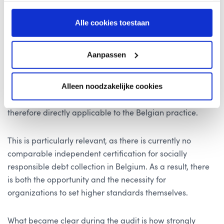
important step in the further professionalization of
socially responsible and future-proof debt collection.
Alle cookies toestaan
The Dutch entity of coeo Group was recently thoroughly
Aanpassen
assessed against the full SVI certification framework and
successfully passed the audit. However, the principles
Alleen noodzakelijke cookies
and methodology underlying this certification are an
integral part of the broader coeo approach and are
therefore directly applicable to the Belgian practice.
This is particularly relevant, as there is currently no
comparable independent certification for socially
responsible debt collection in Belgium. As a result, there
is both the opportunity and the necessity for
organizations to set higher standards themselves.
What became clear during the audit is how strongly