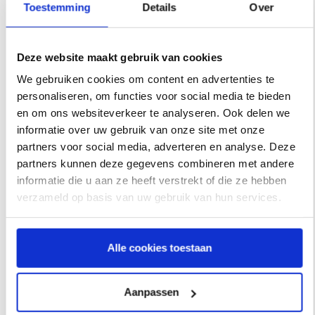
Toestemming
Details
Over
« We are delighted to appoint Rogier Dedert as
Commercial Director, » said Rody Overwater, CEO of coeo.
Deze website maakt gebruik van cookies
« We are confident he will play an important role in
We gebruiken cookies om content en advertenties te
helping our company continue to grow and prosper. »
personaliseren, om functies voor social media te bieden
en om ons websiteverkeer te analyseren. Ook delen we
Rogier Dedert: « I am excited to take on this new challenge
informatie over uw gebruik van onze site met onze
partners voor social media, adverteren en analyse. Deze
and use my knowledge and experience to help coeo
partners kunnen deze gegevens combineren met andere
achieve its commercial goals. »
informatie die u aan ze heeft verstrekt of die ze hebben
verzameld op basis van uw gebruik van hun services.
Alle cookies toestaan
Aanpassen