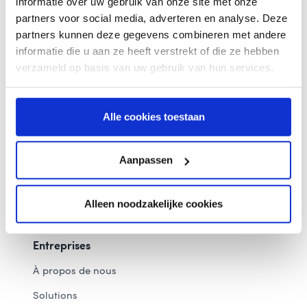
informatie over uw gebruik van onze site met onze
Cookies
FR
partners voor social media, adverteren en analyse. Deze
partners kunnen deze gegevens combineren met andere
informatie die u aan ze heeft verstrekt of die ze hebben
Message reçu
verzameld op basis van uw gebruik van hun services.
À propos de coeo
Payer directement
Alle cookies toestaan
Login mon coeo
Contact Service client
Aanpassen
Questions fréquentes
Alleen noodzakelijke cookies
Aide et instances
Entreprises
À propos de nous
Solutions