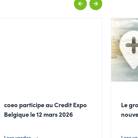
coeo participe au Credit Expo
Le gr
Belgique le 12 mars 2026
nouve
Lees verder
Lees v