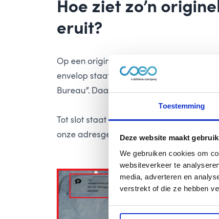
Hoe ziet zo’n
origine
eruit?
Op een originele envelop van CIB staat 
envelop staat ons volledige logo, inclusi
Bureau”. Daarbij staat ons beeldmerk groo
Toestemming
Tot slot staat links onderaan op de enve
onze adresgegevens: Wilhelminakade 15
Deze website maakt gebruik
We gebruiken cookies om cont
websiteverkeer te analyseren
media, adverteren en analys
verstrekt of die ze hebben v