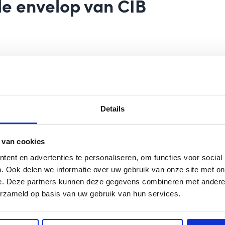
le envelop
van CIB
ons logo tweemaal bedrukt. Linksboven op de
ef beeldmerk en “Centraal Invorderings
t licht gedrukt, rechtsonder.
Details
lop een groenblauwe lijn, met rechts daarvan
9, 3072 AP Rotterdam
 van cookies
ent en advertenties te personaliseren, om functies voor social
. Ook delen we informatie over uw gebruik van onze site met on
e. Deze partners kunnen deze gegevens combineren met andere i
erzameld op basis van uw gebruik van hun services.