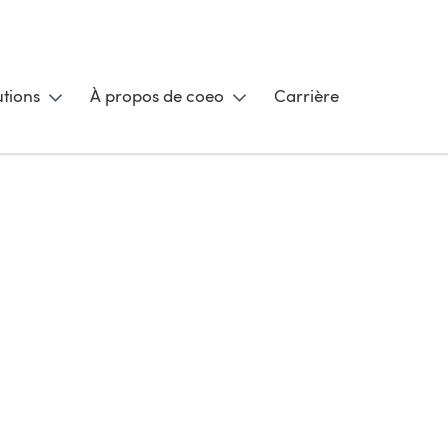
utions
À propos de coeo
Carrière