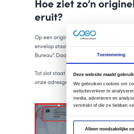
Hoe ziet zo’n
origine
eruit?
Op een originele envelop van CIB staat 
envelop staat ons volledige logo, inclusi
Bureau”. Daarbij staat ons beeldmerk groo
Toestemming
Tot slot staat links onderaan op de enve
Deze website maakt gebruik
onze adresgegevens: Wilhelminakade 15
We gebruiken cookies om cont
websiteverkeer te analyseren
media, adverteren en analys
verstrekt of die ze hebben v
Alleen noodzakelijke c