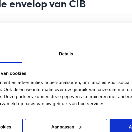
le envelop
van CIB
ons logo tweemaal bedrukt. Linksboven op de
ef beeldmerk en “Centraal Invorderings
t licht gedrukt, rechtsonder.
Details
lop een groenblauwe lijn, met rechts daarvan
 van cookies
9, 3072 AP Rotterdam
ent en advertenties te personaliseren, om functies voor social
. Ook delen we informatie over uw gebruik van onze site met on
e. Deze partners kunnen deze gegevens combineren met andere i
erzameld op basis van uw gebruik van hun services.
ookies
Aanpassen
A