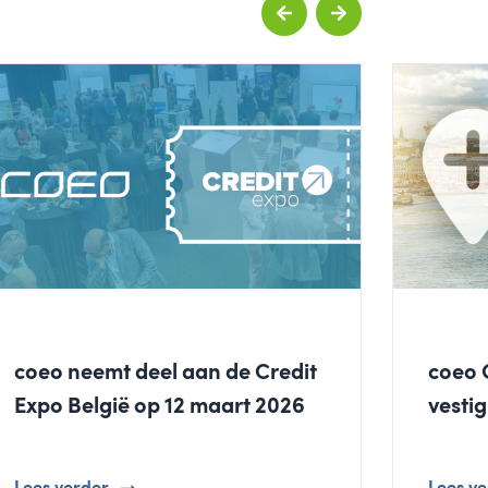
coeo neemt deel aan de Credit
coeo 
Expo België op 12 maart 2026
vestig
Lees verder
Lees v