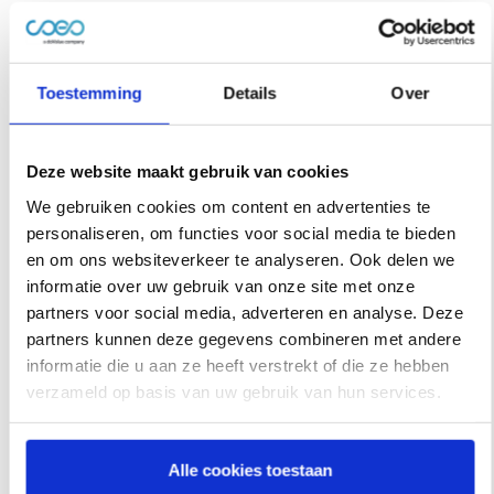
management and individual, smart solutions. This claim is
also reflected on the newly designed website and in the
fresh design with which coeo appears. This will soon be
Toestemming
Details
Over
followed by a completely newly developed service portal,
which will set clear standards for the industry in terms of
experience and usability.
Deze website maakt gebruik van cookies
We gebruiken cookies om content en advertenties te
«
Dynamic, technology-driven, with a focus on people:
personaliseren, om functies voor social media te bieden
coeo stands for digital and customer-friendly receivables
en om ons websiteverkeer te analyseren. Ook delen we
management!
» summarise the two CEOs of the group,
informatie over uw gebruik van onze site met onze
Sebastian Ludwig and Elias Reitter. «
From now on, we will
partners voor social media, adverteren en analyse. Deze
demonstrate this even more strongly and make our mark
partners kunnen deze gegevens combineren met andere
on the debt collection market with our ‘coeo spirit’ and the
informatie die u aan ze heeft verstrekt of die ze hebben
concentrated energy of an internationally active group of
verzameld op basis van uw gebruik van hun services.
companies. We are looking forward to the resulting
opportunities and challenges in equal measure.
«
Alle cookies toestaan