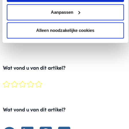
Together with them, more than 400 employees from three
countries are now looking forward to an exciting year 2021
Aanpassen
under the sign of the coeo Group.
Alleen noodzakelijke cookies
Wat vond u van dit artikel?
Wat vond u van dit artikel?