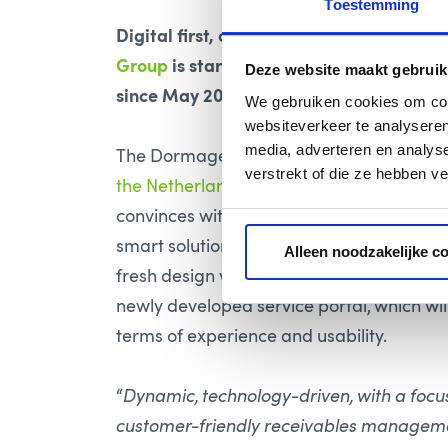
Toestemming
Digital first, customer focused and on a 
Group
is starting the year 2021. The coe
Deze website maakt gebruik
since May 2020, launched its completel
We gebruiken cookies om cont
websiteverkeer te analyseren
media, adverteren en analys
The Dormagen-based group of companies 
verstrekt of die ze hebben v
the Netherlands
sees itself as a pioneer 
convinces with customer-centric, digital
smart solutions. This claim is also reflec
Alleen noodzakelijke c
fresh design with which coeo appears. Thi
newly developed service portal, which will
terms of experience and usability.
“
Dynamic, technology-driven, with a focus
customer-friendly receivables managem