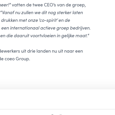
heer!
” vatten de twee CEO’s van de groep,
 “
Vanaf nu zullen we dit nog sterker laten
drukken met onze ‘co-spirit’ en de
en internationaal actieve groep bedrijven.
en die daaruit voortvloeien in gelijke maat.
“
erkers uit drie landen nu uit naar een
de coeo Group.
h a fresh design