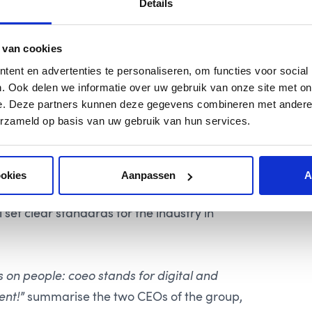
Details
clear growth path: this is how the
coeo
o Group, of which coeo NL has been part of
 van cookies
y
new website
in January.
ent en advertenties te personaliseren, om functies voor social
. Ook delen we informatie over uw gebruik van onze site met on
e. Deze partners kunnen deze gegevens combineren met andere i
with additional locations in
Austria
and
erzameld op basis van uw gebruik van hun services.
in the European debt collection market and
 receivables management and individual,
ted on the newly designed website and in the
ookies
Aanpassen
A
s will soon be followed by a completely
 set clear standards for the industry in
 on people: coeo stands for digital and
ent!
” summarise the two CEOs of the group,