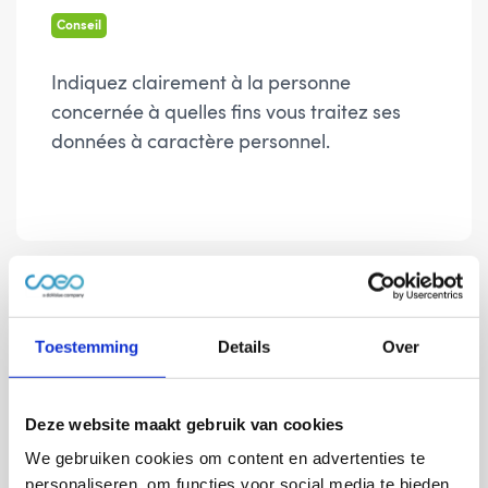
Conseil
Indiquez clairement à la personne
concernée à quelles fins vous traitez ses
données à caractère personnel.
Conseil
Toestemming
Details
Over
N'utilisez les données personnelles que vous
avez reçues qu'aux fins pour lesquelles elles
ont été collectées.
Deze website maakt gebruik van cookies
We gebruiken cookies om content en advertenties te
personaliseren, om functies voor social media te bieden