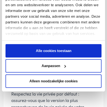
en om ons websiteverkeer te analyseren. Ook delen we
informatie over uw gebruik van onze site met onze
partners voor social media, adverteren en analyse. Deze
Conseil
partners kunnen deze gegevens combineren met andere
informatie die u aan ze heeft verstrekt of die ze hebben
Veillez à respecter la vie privée dès la
verzameld op basis van uw gebruik van hun services.
conception : pensez déjà au respect de la
vie privée lorsque vous créez un processus
Alle cookies toestaan
ou un service.
Aanpassen
Alleen noodzakelijke cookies
Conseil
Respectez la vie privée par défaut :
assurez-vous que la version la plus
respectueuse de la vie privée de votre