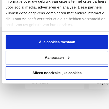
informatie over uw gebruik van onze site met onze partners
Mogen wij je voorstellen aan team coeo BE?
voor social media, adverteren en analyse. Deze partners
Bekijk meer verhalen van collega's
kunnen deze gegevens combineren met andere informatie
die u aan ze heeft verstrekt of die ze hebben verzameld op
basis van uw gebruik van hun services.
Alle cookies toestaan
Sollicitatieproces
Aanpassen
1
2
Alleen noodzakelijke cookies
Jij stuurt ons jouw CV en
coeo ne
motivatie.
mogelij