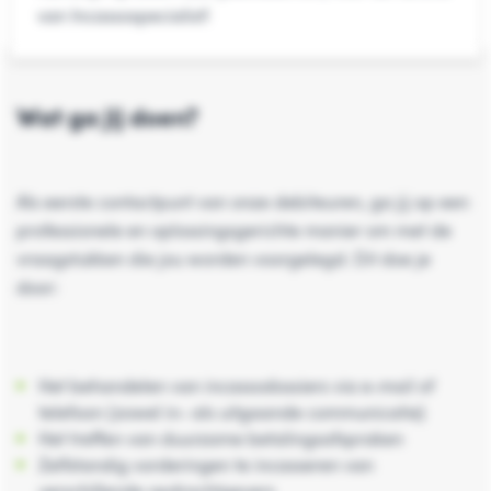
van Incassospecialist!
Wat ga jij doen?
Als eerste contactpunt van onze debiteuren, ga jij op een
professionele en oplossingsgerichte manier om met de
vraagstukken die jou worden voorgelegd. Dit doe je
door:
Het behandelen van incassodossiers via e-mail of
telefoon (zowel in- als uitgaande communicatie)
Het treffen van duurzame betalingsafspraken
Zelfstandig vorderingen te incasseren van