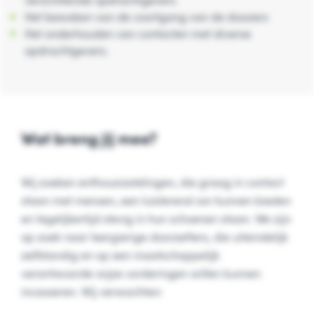
verschillende opdrachtgevers
Het bewaken van de voortgang van de dossiers
Het onderhouden van contacten met diverse
opdrachtgevers.
Wat breng jij mee?
Wij zoeken enthousiastelingen, die graag in contact
staan met mensen, een luisterend oor kunnen bieden
en tegelijkertijd stevig in hun schoenen staan. We zijn
op zoek naar leergierige doorzetters, die uiteindelijk
zelfstandig en op een maatschappelijk
verantwoorde wijze vorderingen willen kunnen
incasseren. Wij verwachten: