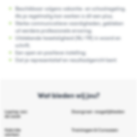
Beschikbaar volgens vakantie- en schoolregeling.
Als je regelmatig kan werken is dit een plus;
Sterke communicatieve vaardigheden, gebleken
uit eerdere professionele ervaring;
Uitstekende tweetaligheid (NL/ FR) in woord en
schrift;
Een open en positieve instelling;
Dat je representatief en resultaatgericht bent.
Wat bieden wij jou?
Laptop van
Doorgroei- mogelijkheden
de zaak
Hybride
Trainingen & Cursussen
werken