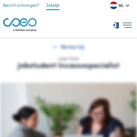
NL
Bericht ontvangen?
Zakelijk
Werken bij
Lees Voor
Jobstudent Incassospecialist