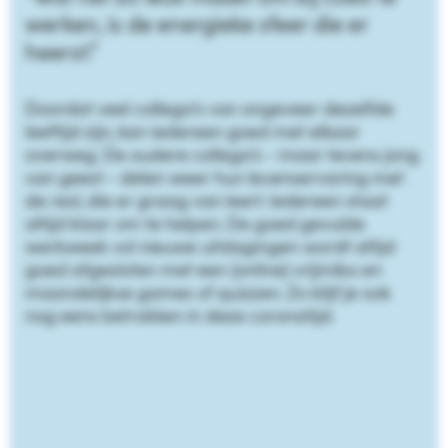
werken, is de energieke sfeer die er
heerst.”
Doordat veel collega’s van ongeveer dezelfde
leeftijd zijn, kan iedereen goed met elkaar
overweg. De oudere collega’s - maar tevens jong
van geest - delen weer hun levenservaring met
de rest, die er graag van leert. Iedereen staat
altijd klaar om te helpen. De goed gevulde
werkweek vol nieuwe uitdagingen wordt altijd
goed afgesloten met een (online) vrijmibo en
maandelijkse games of quizzen. Zo blijf je ook
nog eens betrokken in deze coronatijd.