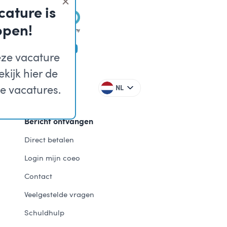
ature is
open!
eze vacature
kijk hier de
 vacatures.
Cookies
NL
Bericht ontvangen
Direct betalen
Login mijn coeo
Contact
Veelgestelde vragen
Schuldhulp