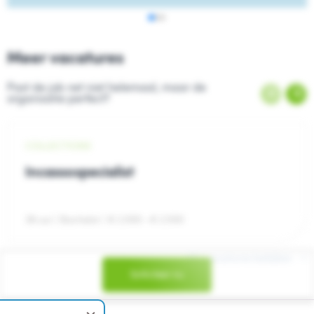
Meer vacatures
Past de job net niet helemaal, maar de
organisatie perfect?
COLLECTIONS
Incassospecialist
38 uur | Bachelor | € 2.000 - € 2.500
Alle vacatures bekijken
Solliciteer nu