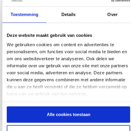
Bekijk meer verhalen van collega's
Toestemming
Details
Over
Deze website maakt gebruik van cookies
Sollicitatieproces
We gebruiken cookies om content en advertenties te
personaliseren, om functies voor social media te bieden en
om ons websiteverkeer te analyseren. Ook delen we
informatie over uw gebruik van onze site met onze partners
1
2
voor social media, adverteren en analyse. Deze partners
Jij stuurt ons jouw CV en
coeo ne
kunnen deze gegevens combineren met andere informatie
die u aan ze heeft verstrekt of die ze hebben verzameld op
motivatie.
mogelij
basis van uw gebruik van hun services.
Alle cookies toestaan