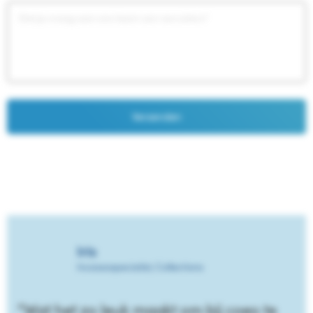
Iris
Incassospecialist, Collections
“Wat het zo leuk maakt om bij coeo te