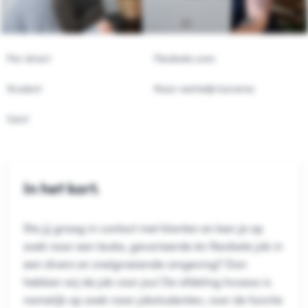
Per direct
Flexibele uren
Student
Naar wettelijk barema
Gent
In het kort.
Sta jij graag in contact met klanten en ben je op
zoek naar een leuke, gevarieerde én flexibele job in
een divers en snelgroeiende omgeving? Dan
hebben wij de job voor jou! De afdeling Incasso is
namelijk op zoek naar jobstudenten, voor de functie