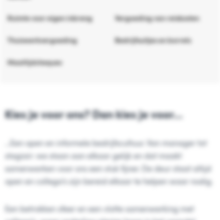
Ruimte voor eigen inbreng
Vergoeding van reiskosten
Thuiswerkvergoeding
Bedrijfsuitjes en borrels
Maaltijdcheques
Kies je voor ons? Dan kies je voor…
…Een open en informele bedrijfscultuur. Van manager tot
stagiair: we staan aan elkaar gelijk en dat maakt
samenwerken voor ons een stuk fijner. De deur staat altijd
open en collega’s zijn bereid elkaar te helpen waar nodig.
Een betrokken sfeer en een vlotte samenwerking met