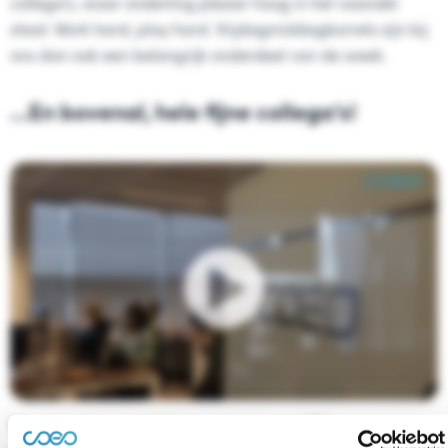
collega’s, waar onderling plezier hoog in het vaandel
staat. Work hard, play hard. Vrijdagmiddagborrels zijn bij
ons dan ook een belangrijk onderdeel van de week.
…En bovenal, hele fijne collega’s!
Mogen wij je voorstellen aan team coeo BE?