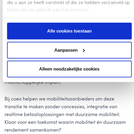
maatschappelijke doelstellingen te realiseren.
die u aan ze heeft verstrekt of die ze hebben verzameld op
basis van uw gebruik van hun services.
Conclusie
Alle cookies toestaan
Duurzaamheid is de nieuwe groeimotor van
mobiliteitsinnovatie. Van MaaS tot V2G, van autonome
Aanpassen
systemen tot lifecyclenanalyse: groen én winstgevend
gaan hand in hand. Voor CFO’s en financieel leiders
geldt: wie deze trends omarmt én uitbouwt, versterkt
Alleen noodzakelijke cookies
zowel de financiële performance als de
maatschappelijke impact.
Bij coeo helpen we mobiliteitsaanbieders om deze
transitie te maken zonder concessies, integratie van
realtime betaaloplossingen met duurzame mobiliteit.
Klaar voor een toekomst waarin mobiliteit én duurzaam
rendement samenkomen?