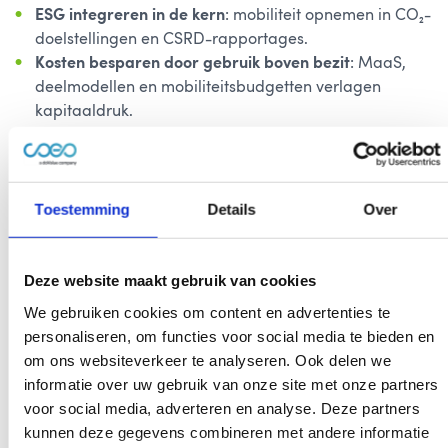
ESG integreren in de kern
: mobiliteit opnemen in CO₂-
doelstellingen en CSRD-rapportages.
Kosten besparen door gebruik boven bezit
: MaaS,
deelmodellen en mobiliteitsbudgetten verlagen
kapitaaldruk.
Investeren in technologie die waarde teruggeeft
: van
V2G tot autonome voertuigen, innovaties die cashflow
én merkwaarde versterken.
Toestemming
Details
Over
Voor CFO’s betekent dit meer dan alleen voldoen aan
rapportage-eisen zoals de CSRD. Zij moeten actief sturen
op de financiële én duurzame effecten van mobiliteit:
Deze website maakt gebruik van cookies
welke impact hebben leaseauto’s, deeloplossingen of
We gebruiken cookies om content en advertenties te
zakelijke reizen op de CO₂-footprint? Hoe vertaal je dat
personaliseren, om functies voor social media te bieden en
in kostenbesparingen en tegelijkertijd in reputatiewinst
om ons websiteverkeer te analyseren. Ook delen we
richting investeerders en klanten? Mobiliteit wordt
informatie over uw gebruik van onze site met onze partners
daarmee een strategische knop waar de CFO direct aan
voor social media, adverteren en analyse. Deze partners
kan draaien om zowel compliance, rendement als
kunnen deze gegevens combineren met andere informatie