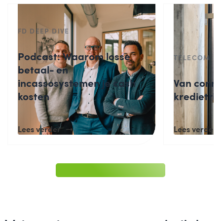
FD DEEP DIVE
Podcast: Waarom losse
TELECOM
betaal- en
incassosystemen je cash
Van connec
kosten
kredietris
Lees verder
Lees verder