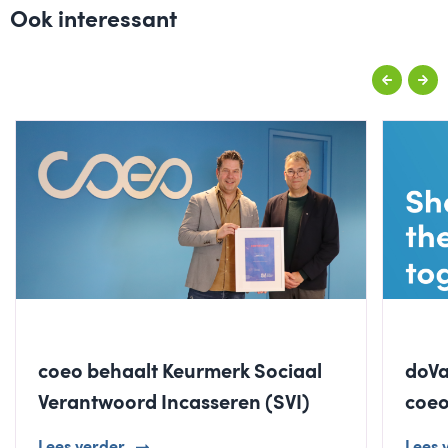
Ook interessant
coeo behaalt Keurmerk Sociaal
doVa
Verantwoord Incasseren (SVI)
coeo
Lees verder
Lees 