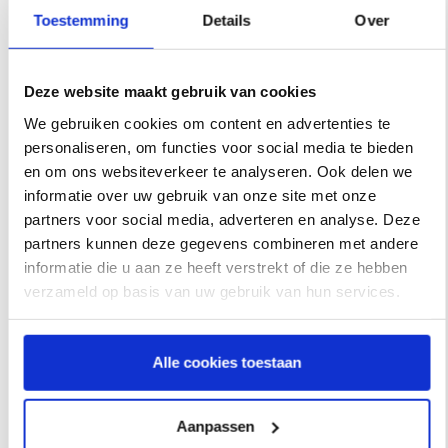
future.
Toestemming
Details
Over
After months of lockdowns, the coeo Group team is looking
Deze website maakt gebruik van cookies
forward to (re)connecting “in real life” at Money20/20.
Colleagues of the coeo offices from all over Europe will be
We gebruiken cookies om content en advertenties te
present in Amsterdam on the 7th, 8th and 9th of June, with
personaliseren, om functies voor social media te bieden
en om ons websiteverkeer te analyseren. Ook delen we
their own booth to discuss credit management and the
informatie over uw gebruik van onze site met onze
possibilities of debt collection services within the
partners voor social media, adverteren en analyse. Deze
ecosystem – while enjoying a cup of coffee.
partners kunnen deze gegevens combineren met andere
informatie die u aan ze heeft verstrekt of die ze hebben
It promises to be an inspiring event where ideas are
verzameld op basis van uw gebruik van hun services.
exchanged and new partnerships are created. A place
where work is done toward the promising future of fintech
and where people and companies challenge each other to
Alle cookies toestaan
continue to innovate.
Aanpassen
Will we see you there
?
coeo can be found at stand number