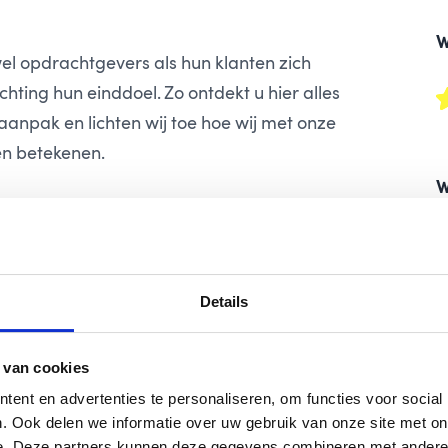
W
el opdrachtgevers als hun klanten zich
hting hun einddoel. Zo ontdekt u hier alles
aanpak en lichten wij toe hoe wij met onze
en betekenen.
W
 eenvoudiger om de nodige informatie te
ossiers in te zien en een actie uit te voeren.
rachtgevers en hun klanten uiteraard nog
Details
 van cookies
ent en advertenties te personaliseren, om functies voor social
. Ook delen we informatie over uw gebruik van onze site met on
e. Deze partners kunnen deze gegevens combineren met andere i