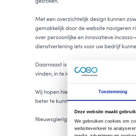
gestoken.
Met een overzichtelijk design kunnen zow
gemakkelijk door de website navigeren ric
over persoonlijke en innovatieve incasso-
dienstverlening iets voor uw bedrijf kunn
Daarnaast is het voor uw klanten nu nog
vinden, in te loggen via Mijn CIB, incassod
Wij hopen hiermee onze (potentiële) opd
Toestemming
beter te kunnen helpen!
Deze website maakt gebruik
Nieuwsgierig? Neem snel een kijkje!
We gebruiken cookies om cont
websiteverkeer te analyseren
media, adverteren en analys