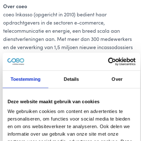
Over coeo
coeo Inkasso (opgericht in 2010) bedient haar
opdrachtgevers in de sectoren e-commerce,
telecommunicatie en energie, een breed scala aan
dienstverleningen aan. Met meer dan 300 medewerkers
en de verwerking van 1,5 miljoen nieuwe incassodossiers
per jaar, behoort zij tot een van de toonaangevende
incasso bedrijven in de DACH-regio. In februari 2018
verwierf Waterland een meerderheidsbelang in het bedrijf
Toestemming
Details
Over
en in het volgende jaar breidde coeo zich uit naar de
Oostenrijkse markt door de overname van KNP Financial
Services. Met CIB kan coeo nu de Benelux-markt betreden,
Deze website maakt gebruik van cookies
terwijl CIB profiteert van toegang tot een solide, breed
We gebruiken cookies om content en advertenties te
reikend netwerk.
personaliseren, om functies voor social media te bieden
en om ons websiteverkeer te analyseren. Ook delen we
Over CIB
informatie over uw gebruik van onze site met onze
Centraal Invorderings Bureau (CIB) is een innovatieve