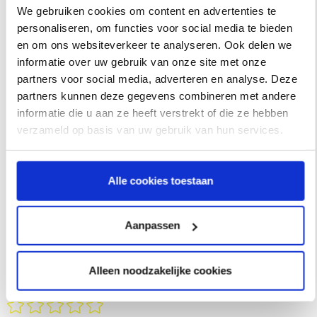
onder meer: e-commerce betaaloplossingen (iDEAL,
We gebruiken cookies om content en advertenties te
personaliseren, om functies voor social media te bieden
PayPal, creditcards & achteraf betalen), betalen of
en om ons websiteverkeer te analyseren. Ook delen we
doneren via QR, subscription services en credit
informatie over uw gebruik van onze site met onze
management.
partners voor social media, adverteren en analyse. Deze
partners kunnen deze gegevens combineren met andere
informatie die u aan ze heeft verstrekt of die ze hebben
verzameld op basis van uw gebruik van hun services.
Alle cookies toestaan
Aanpassen
Wat vond u van dit artikel?
Alleen noodzakelijke cookies