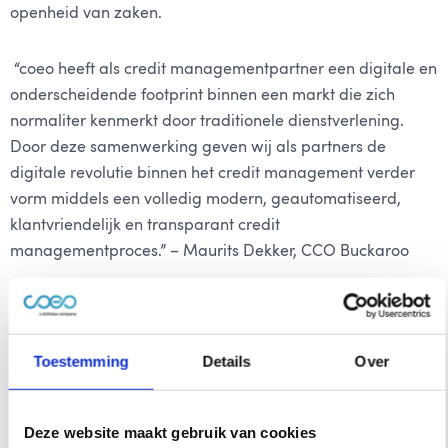
openheid van zaken.
“coeo heeft als credit managementpartner een digitale en
onderscheidende footprint binnen een markt die zich
normaliter kenmerkt door traditionele dienstverlening.
Door deze samenwerking geven wij als partners de
digitale revolutie binnen het credit management verder
vorm middels een volledig modern, geautomatiseerd,
klantvriendelijk en transparant credit
managementproces.” – Maurits Dekker, CCO Buckaroo
Over Buckaroo
Met meer dan 10 jaar ervaring is Buckaroo dé kennispartij
Toestemming
Details
Over
op gebied van betalingsverkeer. Buckaroo gaat verder
dan alleen het verwerken van transacties, maar denkt
Deze website maakt gebruik van cookies
mee in elke stap van het betaalproces. Buckaroo biedt