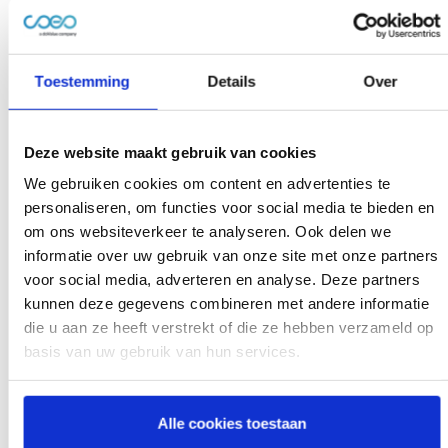
incassobureaus in het algemeen. Om die reden ben ik zo
blij met de positieve ervaring die wij hebben met CIB.
Gelukkig krijgen wij ook van onze leden terug dat het
Toestemming
Details
Over
contact met CIB prettig verloopt en dat zij eigenlijk heel
goed geholpen worden”.
Deze website maakt gebruik van cookies
“Wat ik erg fijn vind, is dat CIB een incassotraject – dat
We gebruiken cookies om content en advertenties te
soms best ingewikkeld lijkt – voor ons heel helder en
personaliseren, om functies voor social media te bieden en
simpel kan maken. Daarbij zorgt CIB ervoor dat wij niet
om ons websiteverkeer te analyseren. Ook delen we
meer hoeven om te kijken naar de overgedragen
informatie over uw gebruik van onze site met onze partners
incassodossiers. Een incassotraject vinden wij eigenlijk
voor social media, adverteren en analyse. Deze partners
het minst leuke om te doen. Wij houden ons natuurlijk
kunnen deze gegevens combineren met andere informatie
liever bezig met de bibliotheek en onze eigen
die u aan ze heeft verstrekt of die ze hebben verzameld op
activiteiten. Het is dan ook prettig om deze taak over te
basis van uw gebruik van hun services.
dragen aan een professioneel incassobureau als CIB”.
Alle cookies toestaan