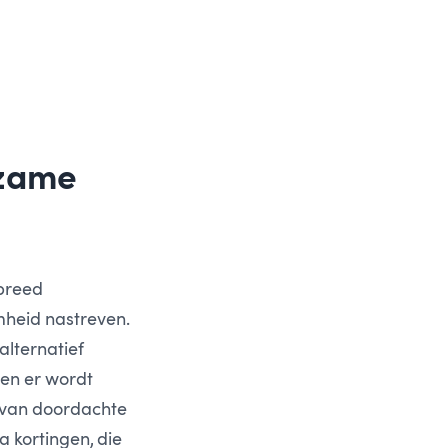
rzame
 breed
mheid nastreven.
alternatief
en er wordt
n van doordachte
 kortingen, die