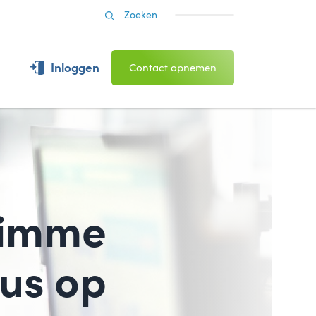
Inloggen
Contact opnemen
slimme
us op