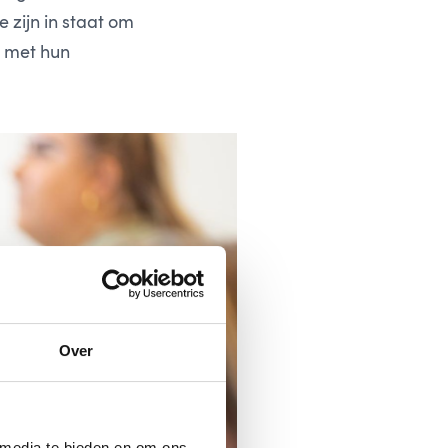
e zijn in staat om
g met hun
Over
 media te bieden en om ons