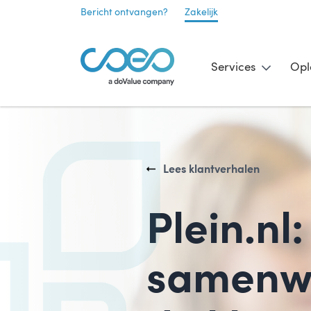
Bericht ontvangen?
Zakelijk
Services
Opl
Lees klantverhalen
Plein.nl
samenwe