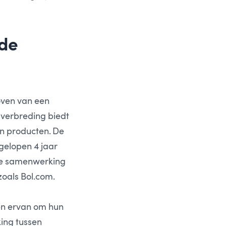
wde
hoven van een
 verbreding biedt
an producten. De
fgelopen 4 jaar
imme samenwerking
oals Bol.com.
den ervan om hun
ing tussen