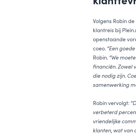
klanttev
Volgens Robin de 
klantreis bij Ple
openstaande vor
coeo.
“Een goede 
Robin.
“We moeten
financiën. Zowel 
die nodig zijn. C
samenwerking me
Robin vervolgt:
“D
verbeterd percen
vriendelijke comm
klanten, wat van 