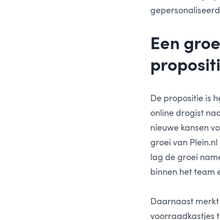
gepersonaliseerd 
Een groe
proposit
De propositie is 
online drogist na
nieuwe kansen vo
groei van Plein.n
lag de groei name
binnen het team 
Daarnaast merkt P
voorraadkastjes t