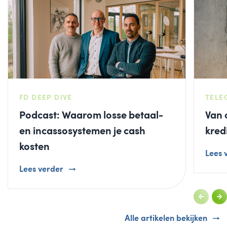
FD DEEP DIVE
TELE
Podcast: Waarom losse betaal-
Van 
en incassosystemen je cash
kred
kosten
Lees 
Lees verder
Alle artikelen bekijken