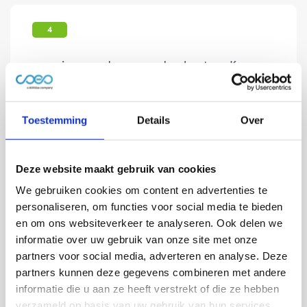
4
coeo is geen deurwaarderskantoor. Kunnen
jullie wel het executietraject uitvoeren?
Toestemming
Details
Over
Antwoord
Deze website maakt gebruik van cookies
We gebruiken cookies om content en advertenties te
personaliseren, om functies voor social media te bieden
5
en om ons websiteverkeer te analyseren. Ook delen we
informatie over uw gebruik van onze site met onze
Ik heb een positief vonnis behaald, hoe
partners voor social media, adverteren en analyse. Deze
houdt coeo Incasso mij op de hoogte van
partners kunnen deze gegevens combineren met andere
het executietraject?
informatie die u aan ze heeft verstrekt of die ze hebben
verzameld op basis van uw gebruik van hun services.