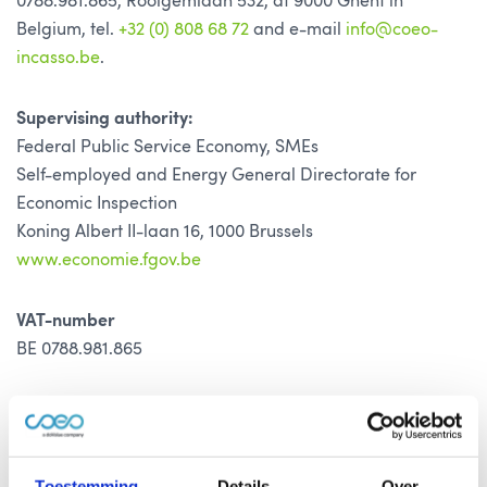
0788.981.865, Rooigemlaan 532, at 9000 Ghent in
Belgium, tel.
+32 (0) 808 68 72
and e-mail
info@coeo-
incasso.be
.
Supervising authority:
Federal Public Service Economy, SMEs
Self-employed and Energy General Directorate for
Economic Inspection
Koning Albert II-laan 16, 1000 Brussels
www.economie.fgov.be
VAT-number
BE 0788.981.865
Bank account number
BE40 7360 7196 4263 (BIC: KREDBEBB)
In name of ”coeo B.V.”
Toestemming
Details
Over