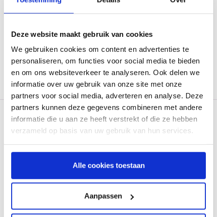
Do you have any questions?
Deze website maakt gebruik van cookies
We gebruiken cookies om content en advertenties te
Our skilled staff is ready to assist you. Please contact us
personaliseren, om functies voor social media te bieden
on
+32 (0) 808 68 72
or send an e-mail to
info@coeo-
en om ons websiteverkeer te analyseren. Ook delen we
incasso.be
.
informatie over uw gebruik van onze site met onze
partners voor social media, adverteren en analyse. Deze
partners kunnen deze gegevens combineren met andere
informatie die u aan ze heeft verstrekt of die ze hebben
verzameld op basis van uw gebruik van hun services.
Alle cookies toestaan
Cookies
EN
Aanpassen