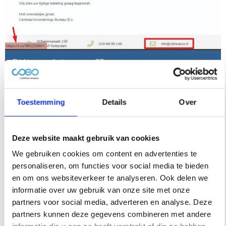
Phishing e-mail uit naam van CIB
Deze e-mails zijn niet van coeo Incasso afkomstig. Wij
Toestemming
Details
Over
verzoeken u om niet te betalen als de herkomst van de e-
mail niet van ons is. Indien u wel heeft betaald, dan is het
advies om hiervan onmiddellijk aangifte te doen bij de
Deze website maakt gebruik van cookies
politie.
We gebruiken cookies om content en advertenties te
personaliseren, om functies voor social media te bieden
Daarnaast willen wij u verzoeken om de phishing mail
en om ons websiteverkeer te analyseren. Ook delen we
door te sturen naar
FG@coeo-incasso.nl
, zodat coeo
informatie over uw gebruik van onze site met onze
Incasso hier meer onderzoek naar kan doen.
partners voor social media, adverteren en analyse. Deze
partners kunnen deze gegevens combineren met andere