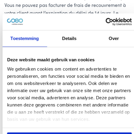
Vous ne pouvez pas facturer de frais de recouvrement à
votre client avant l’expiration du délai de 14 jours. Le
délai de 14 jours commence :
•
1 jour après l’envoi d’un courriel
•
3 jours ouvrables après l’envoi d’une lettre
Toestemming
Details
Over
Nouveau barème des frais de
Deze website maakt gebruik van cookies
recouvrement
We gebruiken cookies om content en advertenties te
personaliseren, om functies voor social media te bieden en
En Belgique, les frais de recouvrement n’étaient pas
om ons websiteverkeer te analyseren. Ook delen we
plafonnés pour les consommateurs, contrairement à ce
informatie over uw gebruik van onze site met onze partners
qui se passait aux Pays-Bas avec le WIK. Le législateur
voor social media, adverteren en analyse. Deze partners
belge est récemment intervenu avec un nouveau système
kunnen deze gegevens combineren met andere informatie
graduel pour les frais de recouvrement.
die u aan ze heeft verstrekt of die ze hebben verzameld op
Les frais de recouvrement extrajudiciaires – également
basis van uw gebruik van hun services.
connus sous le nom de “clauses d’indemnisation” – sont
les seuls frais qui peuvent encore être réclamés aux