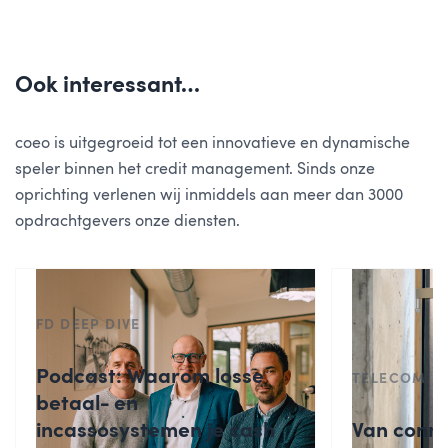
Ook interessant…
coeo is uitgegroeid tot een innovatieve en dynamische
speler binnen het credit management. Sinds onze
oprichting verlenen wij inmiddels aan meer dan 3000
opdrachtgevers onze diensten.
FD DEEP DIVE
Podcast: Waarom losse
TELECOM
betaal- en
incassosystemen je cash
Van connec