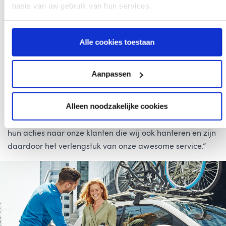
Dat Swapfiets bekend staat om haar service, is iets dat
basis van uw gebruik van hun services.
volgens Talitha Ahmed, medewerker bij de Swapdesk,
ook voorop staat in de samenwerking met coeo. “coeo is
onze incassopartner en is onze
single point of contact
Alle cookies toestaan
voor alle 9 landen. coeo is onderdeel van onze customer
journey en hun manier van klantvriendelijk en
Aanpassen
empathisch incasseren past hier dan ook perfect bij. Ze
sturen op klantbehoud. Dat vinden wij namelijk
Alleen noodzakelijke cookies
belangrijk! Kan je een keer niet betalen? Dit kan
gebeuren! coeo hanteert dezelfde vriendelijke toon in
hun acties naar onze klanten die wij ook hanteren en zijn
daardoor het verlengstuk van onze awesome service.”