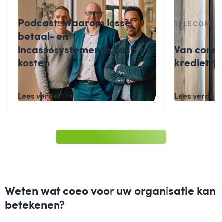
Podcast: Waarom losse
TELECOM
betaal- en
incassosystemen je cash
Van connec
kosten
kredietris
Lees verder
Lees verder
Weten wat coeo voor uw organisatie kan
betekenen?