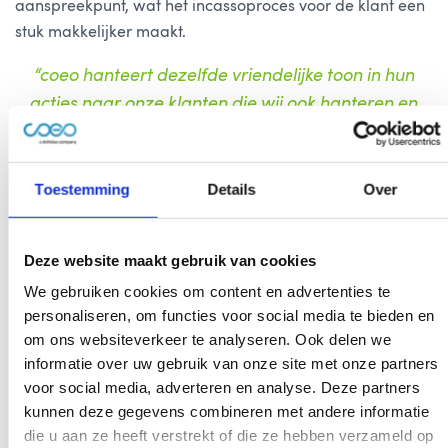
aanspreekpunt, wat het incassoproces voor de klant een
stuk makkelijker maakt.
“coeo hanteert dezelfde vriendelijke toon in hun
acties naar onze klanten die wij ook hanteren en
zijn daardoor het verlengstuk van onze awesome
service.”
Toestemming
Details
Over
De klant centraal zetten
Net als bij coeo staat de klant bij Swapfiets centraal en
Deze website maakt gebruik van cookies
proberen zij hen zo goed mogelijk te bedienen. Of je nou
We gebruiken cookies om content en advertenties te
in de winkel komt, een afspraak plant of belt met de
personaliseren, om functies voor social media te bieden en
zogenaamde Swapdesk: Het doel blijft om de klant te
om ons websiteverkeer te analyseren. Ook delen we
ontlasten.
Hassle free
genieten van een altijd werkende
informatie over uw gebruik van onze site met onze partners
voor social media, adverteren en analyse. Deze partners
fiets.
kunnen deze gegevens combineren met andere informatie
die u aan ze heeft verstrekt of die ze hebben verzameld op